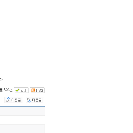
다.
 520건