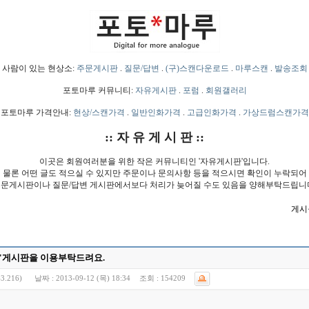
사람이 있는 현상소:
주문게시판
.
질문/답변
.
(구)스캔다운로드
.
마루스캔
.
발송조회
포토마루 커뮤니티:
자유게시판
.
포럼
.
회원갤러리
포토마루 가격안내:
현상/스캔가격
.
일반인화가격
.
고급인화가격
.
가상드럼스캔가격
:: 자 유 게 시 판 ::
이곳은 회원여러분을 위한 작은 커뮤니티인 '자유게시판'입니다.
물론 어떤 글도 적으실 수 있지만 주문이나 문의사항 등을 적으시면 확인이 누락되어
문게시판이나 질문/답변 게시판에서보다 처리가 늦어질 수도 있음을 양해부탁드립니
게시물
변'게시판을 이용부탁드려요.
3.216)
날짜 :
2013-09-12 (목) 18:34
조회 :
154209