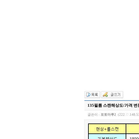
135필름 스캔해상도/가격 변동
글쓴이 :
포토마루2
(222.♡.148.5