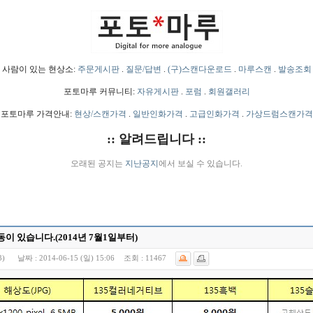
사람이 있는 현상소:
주문게시판
.
질문/답변
.
(구)스캔다운로드
.
마루스캔
.
발송조회
포토마루 커뮤니티:
자유게시판
.
포럼
.
회원갤러리
포토마루 가격안내:
현상/스캔가격
.
일반인화가격
.
고급인화가격
.
가상드럼스캔가격
:: 알려드립니다 ::
오래된 공지는
지난공지
에서 보실 수 있습니다.
이 있습니다.(2014년 7월1일부터)
3)
날짜 :
2014-06-15 (일) 15:06
조회 :
11467