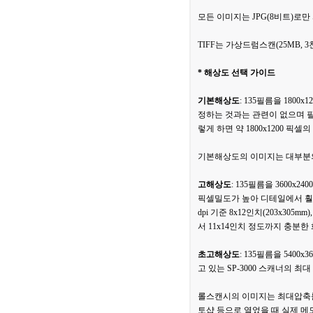
모든 이미지는 JPG(8비트)로
TIFF는 가상드럼스캔(25MB, 
* 해상도 선택 가이드
기본해상도
: 135필름을 180
정하는 것과는 관련이 없으며 필름
렇게 하면 약 1800x1200 픽
기본해상도의 이미지는 대부분의 
고해상도
: 135필름을 3600
픽셀밀도가 높아 디테일에서 훨
dpi 기준 8x12인치(203x3
서 11x14인치 정도까지 충분
초고해상도
: 135필름을 54
고 있는 SP-3000 스캐너의 최
롤스캔시의 이미지는 최대압축률의
토샵 등으로 열었을 때 실제 메