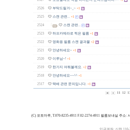
2526
부탁드릴거~_~
+1
2525
스캔 관련...
+1
2524
스캔 관련...
2523
하프카메라로 찍은 필름
+1
2522
영화용 필름 스캔 결과물
+2
2521
안녕하세요~
+1
2520
이루님~!
+1
2519
한가지 여쭤볼께요.
+2
2518
안녕하세요~~^^
+1
2517
택배 관련 문의입니다.
+1
11
12
1
(C) 포토마루, T.070-8235-4911 F.02-2274-4911 필름보내실
입금계좌: 신한 110-