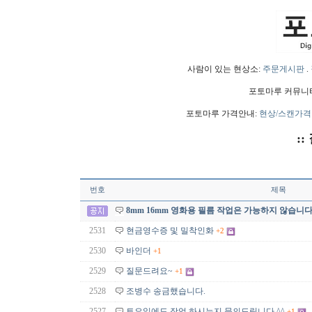
사람이 있는 현상소:
주문게시판
.
포토마루 커뮤니
포토마루 가격안내:
현상/스캔가격
::
번호
제목
8mm 16mm 영화용 필름 작업은 가능하지 않습니다
2531
현금영수증 및 밀착인화
+2
2530
바인더
+1
2529
질문드려요~
+1
2528
조병수 송금했습니다.
2527
토요일에도 작업 하시는지 문의드립니다.^^
+1