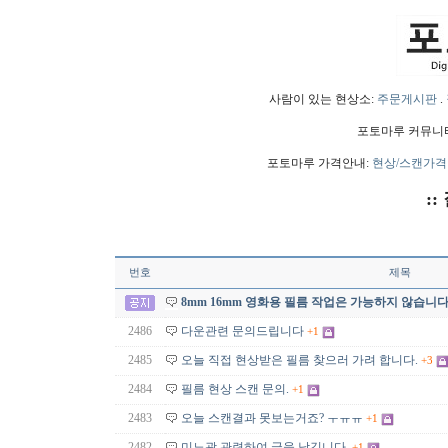
사람이 있는 현상소:
주문게시판
.
포토마루 커뮤니
포토마루 가격안내:
현상/스캔가격
::
번호
제목
8mm 16mm 영화용 필름 작업은 가능하지 않습니다
2486
다운관련 문의드립니다
+1
2485
오늘 직접 현상받은 필름 찾으러 가려 합니다.
+3
2484
필름 현상 스캔 문의.
+1
2483
오늘 스캔결과 못보는거죠? ㅜㅠㅠ
+1
2482
미노광 관련하여 글을 남깁니다.
+1