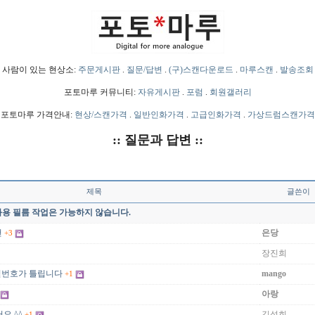
사람이 있는 현상소:
주문게시판
.
질문/답변
.
(구)스캔다운로드
.
마루스캔
.
발송조회
포토마루 커뮤니티:
자유게시판
.
포럼
.
회원갤러리
포토마루 가격안내:
현상/스캔가격
.
일반인화가격
.
고급인화가격
.
가상드럼스캔가격
:: 질문과 답변 ::
제목
글쓴이
영화용 필름 작업은 가능하지 않습니다.
건
은당
+3
장진희
밀번호가 틀립니다
mango
+1
아랑
요 ^^
김성희
+1