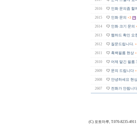
2616
인화 문의좀 할꼐
2615
인화 문의
+3
2614
인화 크기 문의
2613
웹하드 확인 요
2612
질문드립니다.
+
2611
흑백필름 현상
+
2610
어제 맡긴 필름 
2609
문의 드립니다
+
2608
안녕하세요 현
2607
전화가 안됩니다..
(C) 포토마루, T.070-8235-