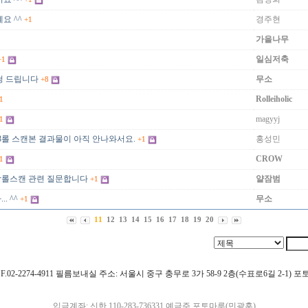
요 ^^
경주현
+1
가을나무
일심저축
+1
청 드립니다
무소
+8
Rolleiholic
1
magyyj
1
3롤 스캔본 결과물이 아직 안나와서요.
홍성민
+1
CROW
1
상롤스캔 관련 질문합니다
얄잠범
+1
. ^^
무소
+1
11
12
13
14
15
16
17
18
19
20
4911 F.02-2274-4911 필름보내실 주소: 서울시 중구 충무로 3가 58-9 2층(수표로6길 2-1)
입금계좌: 신한 110-283-736331 예금주 포토마루(민광훈)