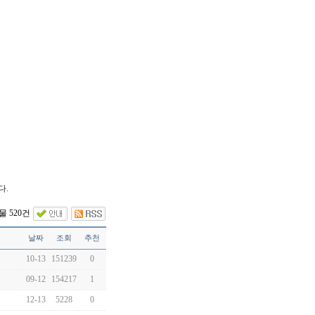
다.
 520건
날짜
조회
추천
10-13
151239
0
09-12
154217
1
12-13
5228
0