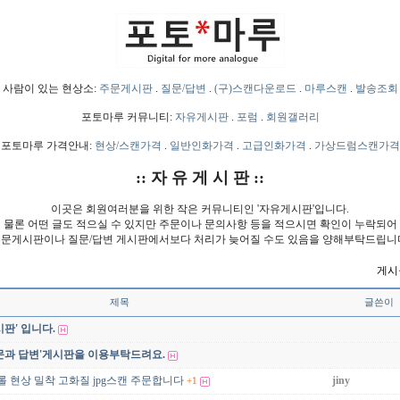
사람이 있는 현상소:
주문게시판
.
질문/답변
.
(구)스캔다운로드
.
마루스캔
.
발송조회
포토마루 커뮤니티:
자유게시판
.
포럼
.
회원갤러리
포토마루 가격안내:
현상/스캔가격
.
일반인화가격
.
고급인화가격
.
가상드럼스캔가격
:: 자 유 게 시 판 ::
이곳은 회원여러분을 위한 작은 커뮤니티인 '자유게시판'입니다.
물론 어떤 글도 적으실 수 있지만 주문이나 문의사항 등을 적으시면 확인이 누락되어
문게시판이나 질문/답변 게시판에서보다 처리가 늦어질 수도 있음을 양해부탁드립니
게시물
제목
글쓴이
판' 입니다.
문과 답변'게시판을 이용부탁드려요.
 3롤 현상 밀착 고화질 jpg스캔 주문합니다
jiny
+1