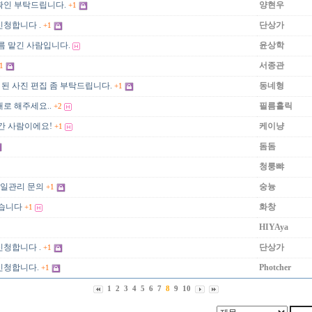
확인 부탁드립니다.
양현우
+1
신청합니다 .
단상가
+1
름 맡긴 사람입니다.
윤상학
서종관
1
된 사진 편집 좀 부탁드립니다.
동네형
+1
로 해주세요..
필름홀릭
+2
간 사람이에요!
케이냥
+1
돔돔
청룽뺘
파일관리 문의
숭늉
+1
있습니다
화창
+1
HIYAya
신청합니다 .
단상가
+1
신청합니다.
Photcher
+1
1
2
3
4
5
6
7
8
9
10