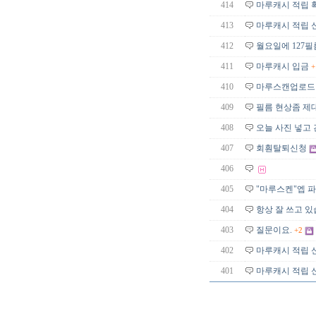
414
마루캐시 적립 
413
마루캐시 적립 
412
월요일에 127필
411
마루캐시 입금
+
410
마루스캔업로드 
409
필름 현상좀 제대
408
오늘 사진 넣고 
407
회훤탈퇴신청
406
405
"마루스켄"엡 
404
항상 잘 쓰고 
403
질문이요.
+2
402
마루캐시 적립 
401
마루캐시 적립 