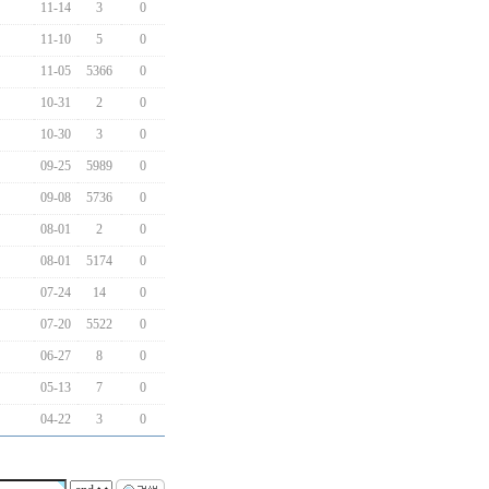
11-14
3
0
11-10
5
0
11-05
5366
0
10-31
2
0
10-30
3
0
09-25
5989
0
09-08
5736
0
08-01
2
0
08-01
5174
0
07-24
14
0
07-20
5522
0
06-27
8
0
05-13
7
0
04-22
3
0