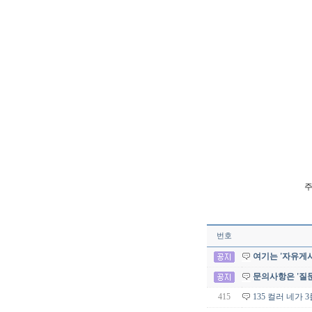
주
번호
여기는 '자유게시
문의사항은 '질
415
135 컬러 네가