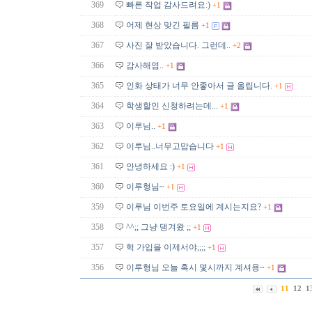
369
빠른 작업 감사드려요:)
+1
368
어제 현상 맞긴 필름
+1
367
사진 잘 받았습니다. 그런데..
+2
366
감사해염..
+1
365
인화 상태가 너무 안좋아서 글 올립니다.
+1
364
학생할인 신청하려는데...
+1
363
이루님..
+1
362
이루님..너무고맙습니다
+1
361
안녕하세요 :)
+1
360
이루형님~
+1
359
이루님 이번주 토요일에 계시는지요?
+1
358
^^;; 그냥 댕겨왔 ;;
+1
357
헉 가입을 이제서야;;;;
+1
356
이루형님 오늘 혹시 몇시까지 계셔용~
+1
11
12
1