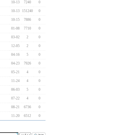
10-13
7240
0
10-13
151240
0
10-15
7886
0
01-08
7710
0
03-02
2
0
12-05
2
0
04-16
5
0
04-23
7926
0
05-21
4
0
11-24
4
0
06-03
5
0
07-22
4
0
08-21
6736
0
11-20
6512
0