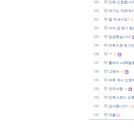
204
인화 신청합니다
203
여기는 '자유게시
202
잘 지내시죠?
+1
201
아아 넘 찾기 힘
200
입금했습니다!
199
마루스캔 로그인
198
^^
+1
197
롤라이 cr200
196
그래서
+2
195
마루 개시 신청
194
건의사항
+1
193
마루스캔시 오
192
감사합니다!
+1
191
어플