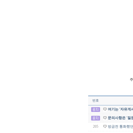
주
번호
여기는 '자유게시
문의사항은 '질
205
방금전 통화했던