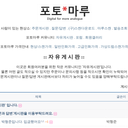
사람이 있는 현상소:
주문게시판
.
질문/답변
.
(구)스캔다운로드
.
마루스캔
.
발송조회
포토마루 커뮤니티:
자유게시판
.
포럼
.
회원갤러리
포토마루 가격안내:
현상/스캔가격
.
일반인화가격
.
고급인화가격
.
가상드럼스캔가격
:: 자 유 게 시 판 ::
이곳은 회원여러분을 위한 작은 커뮤니티인 '자유게시판'입니다.
물론 어떤 글도 적으실 수 있지만 주문이나 문의사항 등을 적으시면 확인이 누락되어
문게시판이나 질문/답변 게시판에서보다 처리가 늦어질 수도 있음을 양해부탁드립니
게시물
제목
글쓴이
판' 입니다.
문과 답변'게시판을 이용부탁드려요.
 박형준입니다. 입금했어요^^
박형준
+1