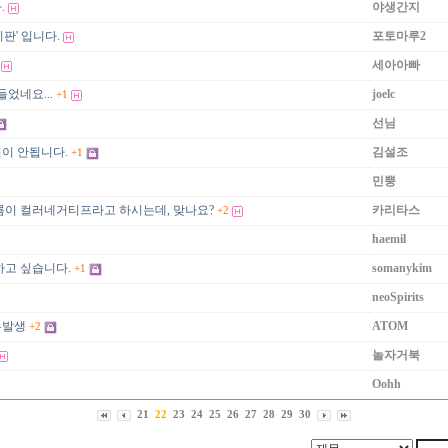
.
야생간지
판' 입니다.
포토마루2
세아아빠
들었네요...
joelc
+1
선님
이 안됩니다.
김설조
+1
민뿡
필름이 컬러네거티프라고 하시는데, 맞나요?
카리타스
+2
haemil
하고 싶습니다.
somanykim
+1
neoSpirits
류발생
ATOM
+2
놀자거북
Oohh
21
22
23
24
25
26
27
28
29
30