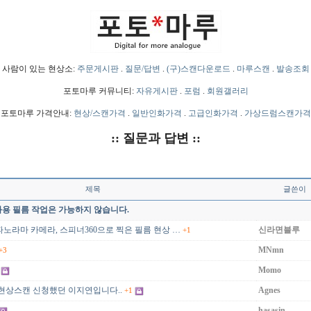
사람이 있는 현상소:
주문게시판
.
질문/답변
.
(구)스캔다운로드
.
마루스캔
.
발송조회
포토마루 커뮤니티:
자유게시판
.
포럼
.
회원갤러리
포토마루 가격안내:
현상/스캔가격
.
일반인화가격
.
고급인화가격
.
가상드럼스캔가격
:: 질문과 답변 ::
제목
글쓴이
영화용 필름 작업은 가능하지 않습니다.
노라마 카메라, 스피너360으로 찍은 필름 현상 …
신라면블루
+1
MNmn
+3
Momo
 현상스캔 신청했던 이지연입니다..
Agnes
+1
hasasin