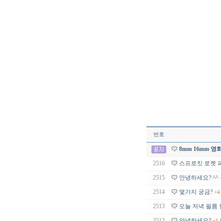
번호
8mm 16mm 
2516
스프로킷 로켓 파
2515
안녕하세요? ^^
2514
몇가지 궁금?
+4
2513
오늘 저녁 필름
2512
안녕하세요?
+1