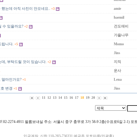
 했는데 아직 사진이 안오네요..
amie
+3
haemil
릴 수 있을까요?
건도애비
+2
가을나무
드립니다.
Momo
+5
Jins
는데, 부탁드릴 것이 있습니다.
지직
+2
운사
1
 얼마인가요?
Lena
+1
호 변경
Jins
+1
11
12
13
14
15
16
17
18
19
20
4911 F.02-2274-4911 필름보내실 주소: 서울시 중구 충무로 3가 58-9 2층(수표로6길 2-1)
입금계좌: 신한 110-283-736331 예금주 포토마루(민광훈)