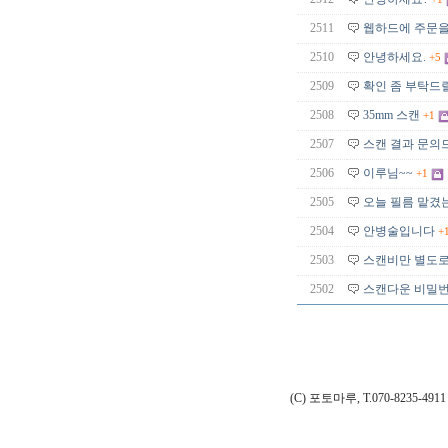
2511
웹하드에 주문을
2510
안녕하세요.
+5
2509
확인 좀 부탁드
2508
35mm 스캔
+1
2507
스캔 결과 문의
2506
이루님~~
+1
2505
오늘 필름 맡겼
2504
안병술입니다
+
2503
스캔비만 별도로
2502
스캔다운 비밀번
(C) 포토마루, T.070-8235-