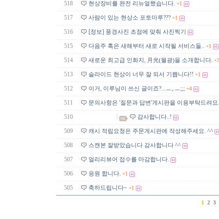
518
현상장비를 완전 리뉴얼했습니다.
+1
517
사람이 있는 현상소 포토마루???
+1
516
[정보] 풍경사진 초점에 맞춰 사진찍기
515
다음주 혹은 새해부터 새로 시작될 서비스들..
+1
514
새로운 최고급 인화지, 月光(월광)을 소개합니다.
+
513
슬라이드 현상이 너무 잘 되서 기쁩니다!!
+1
512
이거, 이루님이 쓰신 글이죠?...ㅡ,.ㅡ;;;
+4
511
문의사항은 '질문과 답변'게시판을 이용부탁드려요
510
감사합니다..!
509
캐시 적립요청은 주문게시판에 작성해주세요. ^^
508
스캔본 잘받았습니다 감사합니다 ^^
507
얼리리뷰어 접수를 마감합니다.
506
응원 합니다.
+1
505
축하드립니다~
+1
1
2
3